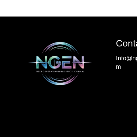
Cont
Info@ng
m